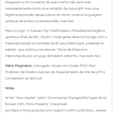
chegaram a um consenso de que o remix não seria visto
necessariamente como uma violação de copyright, mas uma
legítima expressão dessa cultura do remix, onde as linguagens
artísticas de ambos os artistas estão inseridas.
Mas e o jogo? O Kansas City Chiefs bateu o Philadelphia Eagles e
ganhou a final da NFL. Porém, muita gente deve comungar com a
frase estampada na camiseta da fã Cara Delevingne, presente no
estádio, que viralizou na internet: “Show de Rihanna é
interrompido por um jogo de futebol, estranho, mas tanto faz.”
Mário Pragmácio
, Advogado, Doutor em Direito (PUC-Rio),
Professor de Direitos Autorais do Departamento de Arte da UFF e
Conselheiro do IBDCult
Notas
[1] Ver “How Apple’s “1984” Commercial Changed the Super Bowl
forever | NFL Films Presents”. Disponível
em:https://www.youtube.com/watch?v=0lM_ozHbQdo>. Acesso