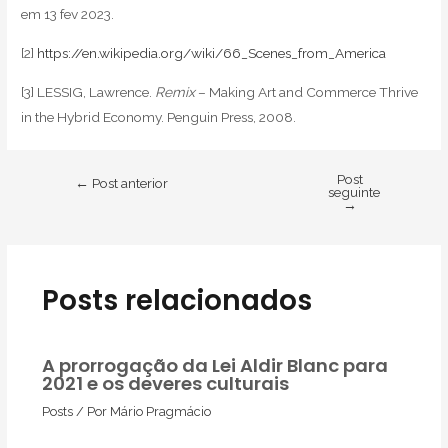
em 13 fev 2023.
[2]
https://en.wikipedia.org/wiki/66_Scenes_from_America
[3] LESSIG, Lawrence.
Remix
– Making Art and Commerce Thrive
in the Hybrid Economy. Penguin Press, 2008.
Post
←
Post anterior
seguinte
→
Posts relacionados
A prorrogação da Lei Aldir Blanc para
2021 e os deveres culturais
Posts
/ Por
Mário Pragmácio