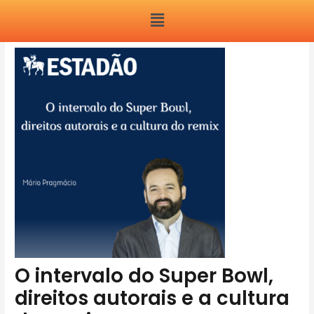
Ir
Menu
para
Post
o
navigation
conteúdo
O intervalo do Super Bowl,
direitos autorais e a cultura