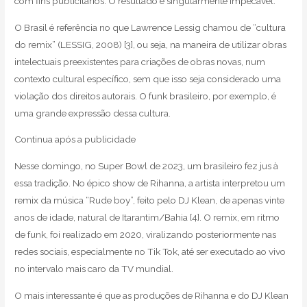
com fins publicitários. O resultado é singularmente impecável.
O Brasil é referência no que Lawrence Lessig chamou de “cultura
do remix” (LESSIG, 2008) [3], ou seja, na maneira de utilizar obras
intelectuais preexistentes para criações de obras novas, num
contexto cultural específico, sem que isso seja considerado uma
violação dos direitos autorais. O funk brasileiro, por exemplo, é
uma grande expressão dessa cultura.
Continua após a publicidade
Nesse domingo, no Super Bowl de 2023, um brasileiro fez jus à
essa tradição. No épico show de Rihanna, a artista interpretou um
remix da música “Rude boy”, feito pelo DJ Klean, de apenas vinte
anos de idade, natural de Itarantim/Bahia [4]. O remix, em ritmo
de funk, foi realizado em 2020, viralizando posteriormente nas
redes sociais, especialmente no Tik Tok, até ser executado ao vivo
no intervalo mais caro da TV mundial.
O mais interessante é que as produções de Rihanna e do DJ Klean