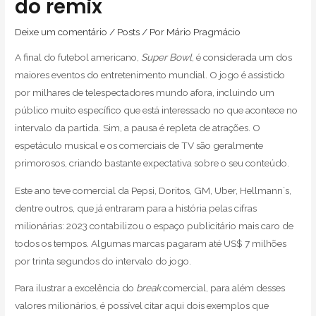
do remix
Deixe um comentário
/
Posts
/ Por
Mário Pragmácio
A final do futebol americano,
Super Bowl
, é considerada um dos
maiores eventos do entretenimento mundial. O jogo é assistido
por milhares de telespectadores mundo afora, incluindo um
público muito específico que está interessado no que acontece no
intervalo da partida. Sim, a pausa é repleta de atrações. O
espetáculo musical e os comerciais de TV são geralmente
primorosos, criando bastante expectativa sobre o seu conteúdo.
Este ano teve comercial da Pepsi, Doritos, GM, Uber, Hellmann`s,
dentre outros, que já entraram para a história pelas cifras
milionárias: 2023 contabilizou o espaço publicitário mais caro de
todos os tempos. Algumas marcas pagaram até US$ 7 milhões
por trinta segundos do intervalo do jogo.
Para ilustrar a excelência do
break
comercial, para além desses
valores milionários, é possível citar aqui dois exemplos que