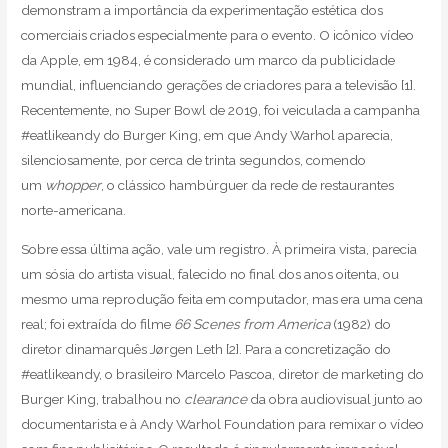
demonstram a importância da experimentação estética dos
comerciais criados especialmente para o evento. O icônico vídeo
da Apple, em 1984, é considerado um marco da publicidade
mundial, influenciando gerações de criadores para a televisão [1].
Recentemente, no Super Bowl de 2019, foi veiculada a campanha
#eatlikeandy do Burger King, em que Andy Warhol aparecia,
silenciosamente, por cerca de trinta segundos, comendo
um
whopper
, o clássico hambúrguer da rede de restaurantes
norte-americana.
Sobre essa última ação, vale um registro. À primeira vista, parecia
um sósia do artista visual, falecido no final dos anos oitenta, ou
mesmo uma reprodução feita em computador, mas era uma cena
real; foi extraída do filme
66 Scenes from America
(1982) do
diretor dinamarquês Jørgen Leth [2]. Para a concretização do
#eatlikeandy, o brasileiro Marcelo Pascoa, diretor de marketing do
Burger King, trabalhou no
clearance
da obra audiovisual junto ao
documentarista e à Andy Warhol Foundation para remixar o vídeo