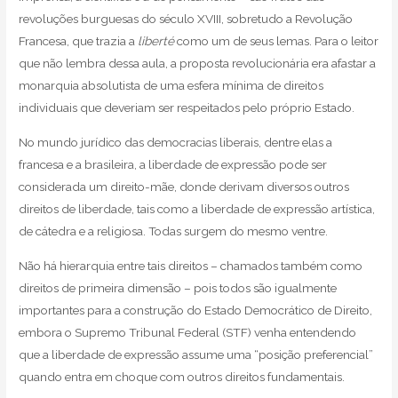
revoluções burguesas do século XVIII, sobretudo a Revolução
Francesa, que trazia a
liberté
como um de seus lemas. Para o leitor
que não lembra dessa aula, a proposta revolucionária era afastar a
monarquia absolutista de uma esfera mínima de direitos
individuais que deveriam ser respeitados pelo próprio Estado.
No mundo jurídico das democracias liberais, dentre elas a
francesa e a brasileira, a liberdade de expressão pode ser
considerada um direito-mãe, donde derivam diversos outros
direitos de liberdade, tais como a liberdade de expressão artística,
de cátedra e a religiosa. Todas surgem do mesmo ventre.
Não há hierarquia entre tais direitos – chamados também como
direitos de primeira dimensão – pois todos são igualmente
importantes para a construção do Estado Democrático de Direito,
embora o Supremo Tribunal Federal (STF) venha entendendo
que a liberdade de expressão assume uma “posição preferencial”
quando entra em choque com outros direitos fundamentais.