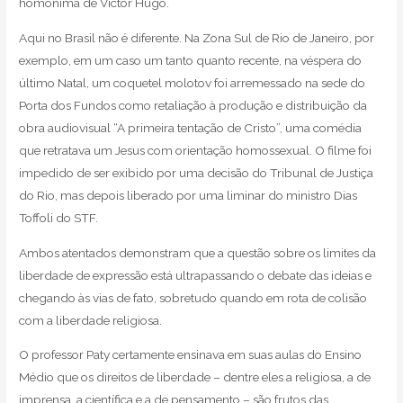
homônima de Victor Hugo.
Aqui no Brasil não é diferente. Na Zona Sul de Rio de Janeiro, por
exemplo, em um caso um tanto quanto recente, na véspera do
último Natal, um coquetel molotov foi arremessado na sede do
Porta dos Fundos como retaliação à produção e distribuição da
obra audiovisual “A primeira tentação de Cristo”, uma comédia
que retratava um Jesus com orientação homossexual. O filme foi
impedido de ser exibido por uma decisão do Tribunal de Justiça
do Rio, mas depois liberado por uma liminar do ministro Dias
Toffoli do STF.
Ambos atentados demonstram que a questão sobre os limites da
liberdade de expressão está ultrapassando o debate das ideias e
chegando às vias de fato, sobretudo quando em rota de colisão
com a liberdade religiosa.
O professor Paty certamente ensinava em suas aulas do Ensino
Médio que os direitos de liberdade – dentre eles a religiosa, a de
imprensa, a científica e a de pensamento – são frutos das