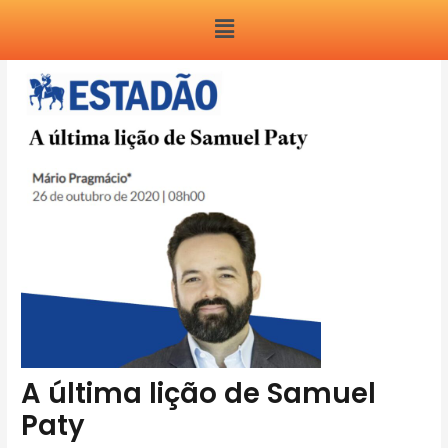
Ir
Menu
para
Post
o
navigation
conteúdo
A última lição de Samuel
Paty