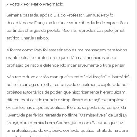
/
Posts
/ Por
Mário Pragmácio
Semana passada, após o Dia do Professor, Samuel Paty foi
decapitado na França ao lecionar sobre liberdade de expressão a
partir das charges do profeta Maomé, reproduzidas pelo jornal
satírico Charlie Hebdo.
A forma como Paty foi assassinado é uma mensagem para todos
os intelectuais e professores que estão nas trincheiras dessa
profissão de risco e defendendo incansavelmente o livre pensar.
Não reproduzo a visão maniqueísta entre “civilização” e “barbárie”,
pois ela carrega um olhar colonizado e facilmente capturado por
projetos autoritários de poder, que historicamente hierarquizam
diferentes óticas de mundo e simplificam as relações complexas
existentes nas disputas políticas. É o que se pode depreender da
juventude periférica retratada no filme “Os miseráveis” de Ladj Ly
(2019), obra premiada em Cannes, junto com Bacurau, que faz
uma atualização do explosivo contexto político retratado na obra