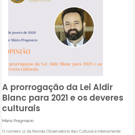
A prorrogação da Lei Aldir
A
prorrogação
Blanc para 2021 e os deveres
da
culturais
Lei
Aldir
Mário Pragmácio
Blanc
para
O número 11 da Revista Observatório Itaú Cultural é inteiramente